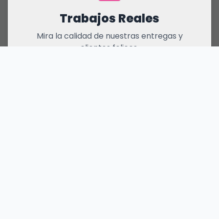
Trabajos Reales
Mira la calidad de nuestras entregas y
clientes felices.
Otros Servicios
Chucherías, fondos, franelas y decoración
para tu fiesta.